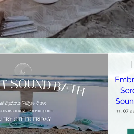
Embr
Ser
Soun
пт, 07 ав